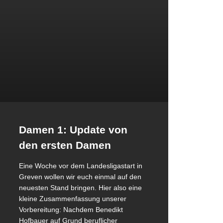
1. Herren
2. Herren
3. Herren
Damen
1. Damen
2. Damen
3. Damen
4. Damen
Männliche Jugend
Damen 1: Update von
Männliche A/B-Jugend
den ersten Damen
Männliche C-Jugend
Männliche D-Jugend
Eine Woche vor dem Landesligastart in
Männliche D-Jugend 2​
Greven wollen wir euch einmal auf den
Männliche E-Jugend
neuesten Stand bringen. Hier also eine
Weibliche Jugend
kleine Zusammenfassung unserer
Vorbereitung: Nachdem Benedikt
Weibliche E-Jugend
Hofbauer auf Grund beruflicher