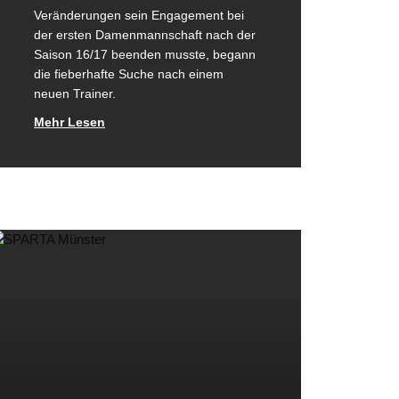
Minis
Veränderungen sein Engagement bei
Minis & Super Minis
der ersten Damenmannschaft nach der
Abteilung
Saison 16/17 beenden musste, begann
Kindersport
die fieberhafte Suche nach einem
neuen Trainer.
SPO-MO I
Mehr Lesen
SPO-MO II
SPO-MO III
Fitness und Gesundheit
Fit und Gesund 1
Fit und Gesund 2
Fit und Gesund 3
Gesund älter werden
Männer Ballsport
Sponsoren
Kontakt