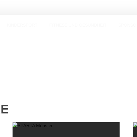
KINDERSPORT
FITNESS UND GESUNDHEIT
SPONSO
KE