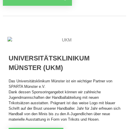
Minis & Super Minis
Abteilung
Kindersport
SPO-MO I
SPO-MO II
SPO-MO III
Fitness und Gesundheit
UNIVERSITÄTSKLINIKUM
Fit und Gesund 1
MÜNSTER (UKM)
Fit und Gesund 2
Fit und Gesund 3
Das Universitätsklinikum Münster ist ein wichtiger Partner von
Gesund älter werden
SPARTA Münster e.V.
Männer Ballsport
Dank dessen Sponsoringangebot können wir zahlreiche
Jugendmannschaften der Handballabteilung mit neuen
Sponsoren
Trikotsätzen ausstatten. Prägnant ist das weise Logo mit blauer
Kontakt
Schrift auf der Brust unserer Handballer. Jahr für Jahr erfreuen sich
Handball von den Minis bis zu den A-Jugendlichen über neue
materielle Ausstattung in Form von Trikots und Hosen.