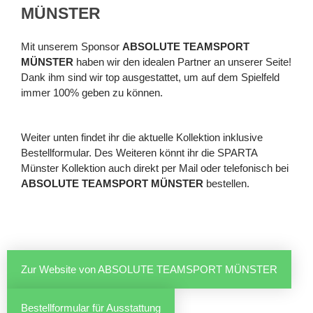
MÜNSTER
1. Herren
2. Herren
Mit unserem Sponsor
ABSOLUTE TEAMSPORT
3. Herren
MÜNSTER
haben wir den idealen Partner an unserer Seite!
Damen
Dank ihm sind wir top ausgestattet, um auf dem Spielfeld
1. Damen
immer 100% geben zu können.
2. Damen
3. Damen
Weiter unten findet ihr die aktuelle Kollektion inklusive
4. Damen
Bestellformular. Des Weiteren könnt ihr die SPARTA
Männliche Jugend
Münster Kollektion auch direkt per Mail oder telefonisch bei
Männliche A/B-Jugend
ABSOLUTE TEAMSPORT MÜNSTER
bestellen.
Männliche C-Jugend
Männliche D-Jugend
Männliche D-Jugend 2​
Männliche E-Jugend
Zur Website von ABSOLUTE TEAMSPORT MÜNSTER​
Weibliche Jugend
Weibliche E-Jugend
Bestellformular für Ausstattung
Minis