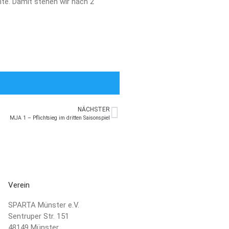
2. Herren
nte. Damit stehen wir nach 2
3. Herren
Damen
1. Damen
2. Damen
3. Damen
4. Damen
Männliche Jugend
Männliche A/B-Jugend
NÄCHSTER
MJA 1 – Pflichtsieg im dritten Saisonspiel
Männliche C-Jugend
Männliche D-Jugend
Männliche D-Jugend 2​
Männliche E-Jugend
Weibliche Jugend
Verein
Weibliche E-Jugend
SPARTA Münster e.V.
Minis
Sentruper Str. 151
Minis & Super Minis
48149 Münster