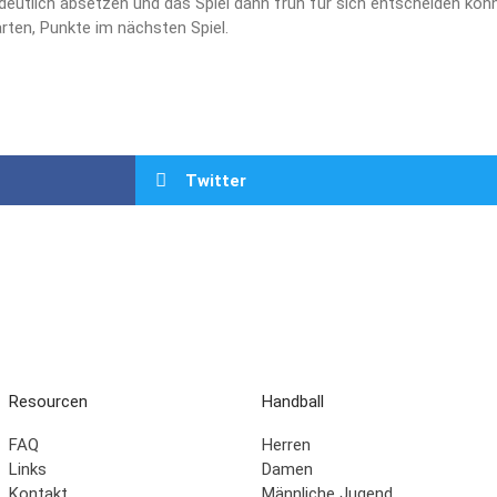
 deutlich absetzen und das Spiel dann früh für sich entscheiden kon
arten, Punkte im nächsten Spiel.
Twitter
Resourcen
Handball
FAQ
Herren
Links
Damen
Kontakt
Männliche Jugend