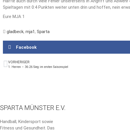
Hälfte auch durch viele Fehler unsererseits in Angriff und Abwehr
Spieltagen mit 0:4 Punkten weiter unten drin und hoffen, nein erw
Eure MJA 1
gladbeck
,
mja1
,
Sparta
Facebook
VORHERIGER
1. Herren – 36:26 Sieg im ersten Saisonspiel
SPARTA MÜNSTER E.V.
Handball, Kindersport sowie
Fitness und Gesundheit. Das