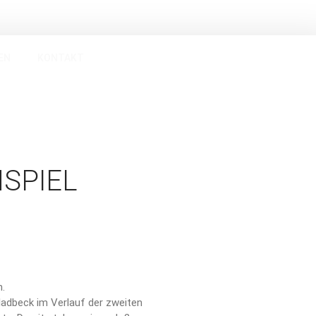
Verein
EN
KONTAKT
Vorstand
Geschichte
Mitgliedschaft
Probetraining
Beitragsordnung
Mitglied werden!
NSPIEL
Satzung
Sponsoren
#SPARTAinsights
Handball
SPARTA HEROES
Herren
h.
1. Herren
ladbeck im Verlauf der zweiten