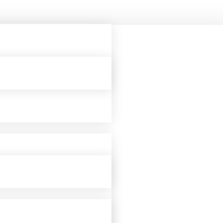
Verein
Vorstand
Geschichte
Mitgliedschaft
Probetraining
Beitragsordnung
Mitglied werden!
Satzung
Sponsoren
#SPARTAinsights
Handball
SPARTA HEROES