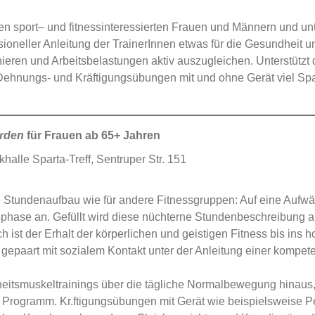
len sport– und fitnessinteressierten Frauen und Männern und unt
ioneller Anleitung der TrainerInnen etwas für die Gesundheit u
nieren und Arbeitsbelastungen aktiv auszugleichen. Unterstütz
 Dehnungs- und Kräftigungsübungen mit und ohne Gerät viel Sp
erden
für Frauen ab 65+ Jahren
halle Sparta-Treff, Sentruper Str. 151
he Stundenaufbau wie für andere Fitnessgruppen: Auf eine Aufwä
phase an. Gefüllt wird diese nüchterne Stundenbeschreibung 
ch ist der Erhalt der körperlichen und geistigen Fitness bis ins
aart mit sozialem Kontakt unter der Anleitung einer kompete
itsmuskeltrainings über die tägliche Normalbewegung hinaus,S
m Programm. Kr.ftigungsübungen mit Gerät wie beispielsweise P