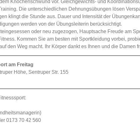
g dem Knochenschwund vor. Gleichgewichts- und Koordinations
Training. Die unterschiedlichen Dehnungsübungen lösen Versp
n klingt die Stunde aus. Dauer und Intensität der Übungenkan
gungen werden von der Übungsleiterin berücksichtigt.
ob alteingesessen oder neu zugezogen, Hauptsache Freude am 
Fitness. Kommen Sie am besten mit Sportkleidung vorbei, probie
 auf den Weg macht. Ihr Körper dankt es Ihnen und die Damen fr
rt am Freitag
truper Höhe, Sentruper Str. 155
itnesssport:
undheitsmanagerin)
der 0173 70 42 560