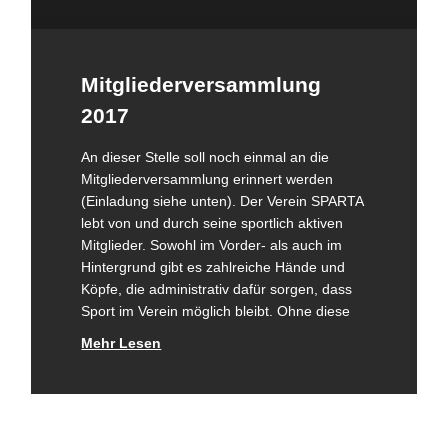
Männliche D-Jugend
Männliche D-Jugend 2​
Männliche E-Jugend
Mitgliederversammlung
Weibliche Jugend
Weibliche E-Jugend
2017
Minis
An dieser Stelle soll noch einmal an die
Minis & Super Minis
Mitgliederversammlung erinnert werden
Abteilung
(Einladung siehe unten). Der Verein SPARTA
Kindersport
lebt von und durch seine sportlich aktiven
Mitglieder. Sowohl im Vorder- als auch im
SPO-MO I
Hintergrund gibt es zahlreiche Hände und
SPO-MO II
Köpfe, die administrativ dafür sorgen, dass
SPO-MO III
Sport im Verein möglich bleibt. Ohne diese
Fitness und Gesundheit
Mehr Lesen
Fit und Gesund 1
Fit und Gesund 2
Fit und Gesund 3
Gesund älter werden