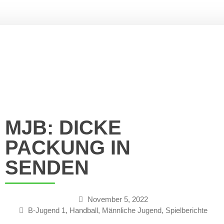
Verein
Vorstand
FITNESS UND GESUNDHEIT
Geschichte
Mitgliedschaft
Probetraining
Beitragsordnung
MJB: DICKE
Mitglied werden!
Satzung
PACKUNG IN
Sponsoren
SENDEN
#SPARTAinsights
Handball
SPARTA HEROES
November 5, 2022
Herren
B-Jugend 1
,
Handball
,
Männliche Jugend
,
Spielberichte
1. Herren