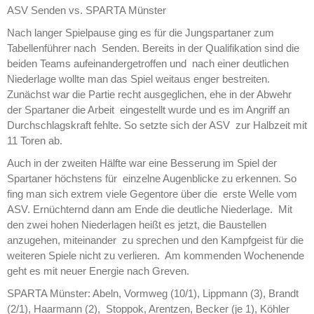
ASV Senden vs. SPARTA Münster
2. Herren
Nach langer Spielpause ging es für die Jungspartaner zum
3. Herren
Tabellenführer nach Senden. Bereits in der Qualifikation sind die
Damen
beiden Teams aufeinandergetroffen und nach einer deutlichen
1. Damen
Niederlage wollte man das Spiel weitaus enger bestreiten.
2. Damen
Zunächst war die Partie recht ausgeglichen, ehe in der Abwehr
3. Damen
der Spartaner die Arbeit eingestellt wurde und es im Angriff an
Durchschlagskraft fehlte. So setzte sich der ASV zur Halbzeit mit
4. Damen
11 Toren ab.
Männliche Jugend
Auch in der zweiten Hälfte war eine Besserung im Spiel der
Männliche A/B-Jugend
Spartaner höchstens für einzelne Augenblicke zu erkennen. So
Männliche C-Jugend
fing man sich extrem viele Gegentore über die erste Welle vom
Männliche D-Jugend
ASV. Ernüchternd dann am Ende die deutliche Niederlage. Mit
Männliche D-Jugend 2​
den zwei hohen Niederlagen heißt es jetzt, die Baustellen
Männliche E-Jugend
anzugehen, miteinander zu sprechen und den Kampfgeist für die
weiteren Spiele nicht zu verlieren. Am kommenden Wochenende
Weibliche Jugend
geht es mit neuer Energie nach Greven.
Weibliche E-Jugend
SPARTA Münster: Abeln, Vormweg (10/1), Lippmann (3), Brandt
Minis
(2/1), Haarmann (2), Stoppok, Arentzen, Becker (je 1), Köhler
Minis & Super Minis