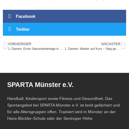
Abteilung
Kindersport
Facebook
SPO-MO I
Twitter
SPO-MO II
SPO-MO III
VORHERIGER
NÄCHSTER
Fitness und Gesundheit
1. Damen: Erste Saisonniederlage in Coesfeld
1. Damen: Wieder auf Kurs – Sieg gegen SG Ibbenbüren 2
Fit und Gesund 1
Fit und Gesund 2
Fit und Gesund 3
Gesund älter werden
SPARTA Münster e.V.
Männer Ballsport
Sponsoren
Handball, Kindersport sowie Fitness und Gesundheit. Das
Kontakt
Sportangebot bei SPARTA Münster e.V. ist breit gefächert und
für alle Altersgruppen offen. Trainiert wird in Münster an der
Hans-Böckler-Schule oder der Sentruper Höhe.