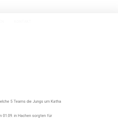
Verein
EN
KONTAKT
Vorstand
Geschichte
Mitgliedschaft
Probetraining
Beitragsordnung
Mitglied werden!
Satzung
Sponsoren
#SPARTAinsights
Handball
SPARTA HEROES
f welche 5 Teams die Jungs um Katha
Herren
1. Herren
um 01.09. in Hachen sorgten für