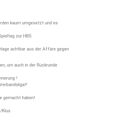
2. Herren
3. Herren
Damen
 wurden kaum umgesetzt und es
1. Damen
2. Damen
Spieltag zur HBS.
3. Damen
rlage achtbar aus der Affäre gegen
4. Damen
Männliche Jugend
ben, um auch in der Rückrunde
Männliche A/B-Jugend
Männliche C-Jugend
nnerung !
Männliche D-Jugend
Verbandsliga!!
Männliche D-Jugend 2​
rne gemacht haben!
Männliche E-Jugend
Weibliche Jugend
/Klus.
Weibliche E-Jugend
Minis
Minis & Super Minis