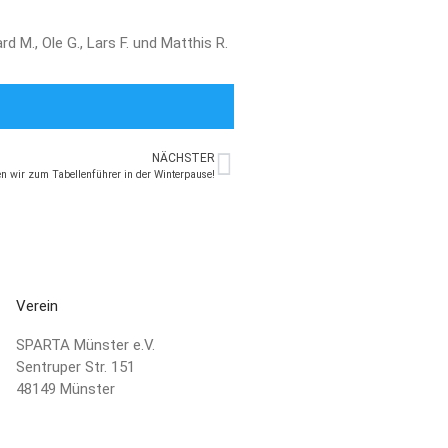
Abteilung
rd M., Ole G., Lars F. und Matthis R.
Kindersport
SPO-MO I
SPO-MO II
SPO-MO III
Fitness und Gesundheit
NÄCHSTER
n wir zum Tabellenführer in der Winterpause!
Fit und Gesund 1
Fit und Gesund 2
Fit und Gesund 3
Gesund älter werden
Männer Ballsport
Verein
Sponsoren
Kontakt
SPARTA Münster e.V.
Sentruper Str. 151
48149 Münster