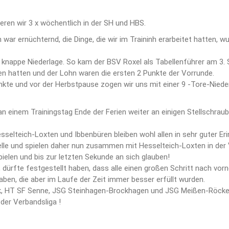
ieren wir 3 x wöchentlich in der SH und HBS.
ar ernüchternd, die Dinge, die wir im Traininh erarbeitet hatten,
 knappe Niederlage. So kam der BSV Roxel als Tabellenführer am 3. 
n hatten und der Lohn waren die ersten 2 Punkte der Vorrunde.
nkte und vor der Herbstpause zogen wir uns mit einer 9 -Tore-Niede
n einem Trainingstag Ende der Ferien weiter an einigen Stellschrau
sselteich-Loxten und Ibbenbüren bleiben wohl allen in sehr guter Eri
abelle und spielen daher nun zusammen mit Hesselteich-Loxten in der 
ielen und bis zur letzten Sekunde an sich glauben!
 dürfte festgestellt haben, dass alle einen großen Schritt nach vo
ben, die aber im Laufe der Zeit immer besser erfüllt wurden.
ck, HT SF Senne, JSG Steinhagen-Brockhagen und JSG Meißen-Röcke
der Verbandsliga !