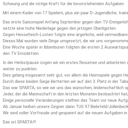
Schwung und die nötige Kraft für die bevorstehenden Aufgaben.
Mit einem Kader von 17 Spielern, plus ein paar D-Jugendliche, train
Das erste Saisonspiel Anfang September gegen den TV Ennigerloh w
setzte eine hohe Niederlage gegen den jetzigen Oberligisten.
Gegen Hesselteich-Loxten folgte eine ärgerliche, weil vermeidbare
Dieses Mal wurden viele Dinge umgesetzt, die wir uns vorgenomme
Eine Woche später in Ibbenbüren folgten die ersten 2 Auswärtspu
den TV Emsdetten.
In der Herbstpause zogen wir ein erstes Resümee und arbeiteten a
weiter zu punkten.
Dies gelang insgesamt sehr gut, vor allem die Heimspiele gegen He
Durch diese beiden Siege kletterten wir auf den 3. Platz in der T
Das war SPARTA, so wie wir uns das wünschen, leidenschaftlich sp
Jeder, der die Mannschaft in den letzten Monaten beobachtet hat,
Einige personelle Veränderungen stellten das Team vor neue Aufga
Ab Januar heißen unsere Gegner dann TUS 97 Bielefeld/Jöllenbe
Wir sind voller Vorfreude und gespannt auf die neuen Aufgaben in 
Das ist SPARTA!!!