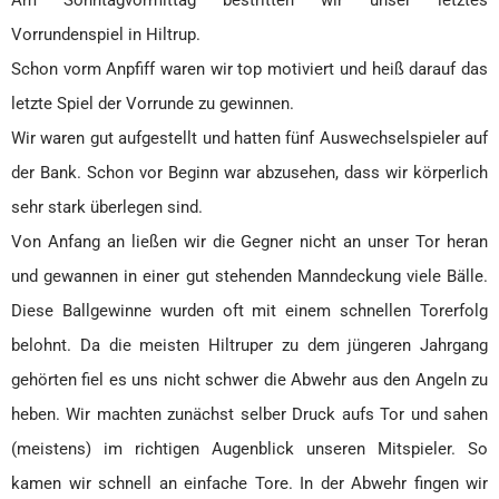
Am Sonntagvormittag bestritten wir unser letztes
Minis
Vorrundenspiel in Hiltrup.
Minis & Super Minis
Abteilung
Schon vorm Anpfiff waren wir top motiviert und heiß darauf das
Kindersport
letzte Spiel der Vorrunde zu gewinnen.
SPO-MO I
Wir waren gut aufgestellt und hatten fünf Auswechselspieler auf
SPO-MO II
der Bank. Schon vor Beginn war abzusehen, dass wir körperlich
SPO-MO III
sehr stark überlegen sind.
Fitness und Gesundheit
Von Anfang an ließen wir die Gegner nicht an unser Tor heran
Fit und Gesund 1
und gewannen in einer gut stehenden Manndeckung viele Bälle.
Fit und Gesund 2
Fit und Gesund 3
Diese Ballgewinne wurden oft mit einem schnellen Torerfolg
Gesund älter werden
belohnt. Da die meisten Hiltruper zu dem jüngeren Jahrgang
Männer Ballsport
gehörten fiel es uns nicht schwer die Abwehr aus den Angeln zu
Sponsoren
heben. Wir machten zunächst selber Druck aufs Tor und sahen
Kontakt
(meistens) im richtigen Augenblick unseren Mitspieler. So
kamen wir schnell an einfache Tore. In der Abwehr fingen wir