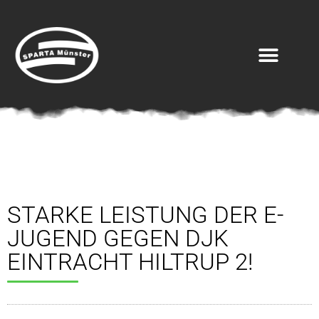
Verein
Vorstand
Geschichte
Mitgliedschaft
Probetraining
Beitragsordnung
Mitglied werden!
STARKE LEISTUNG DER E-
Satzung
JUGEND GEGEN DJK
Sponsoren
EINTRACHT HILTRUP 2!
#SPARTAinsights
Handball
SPARTA HEROES
Herren