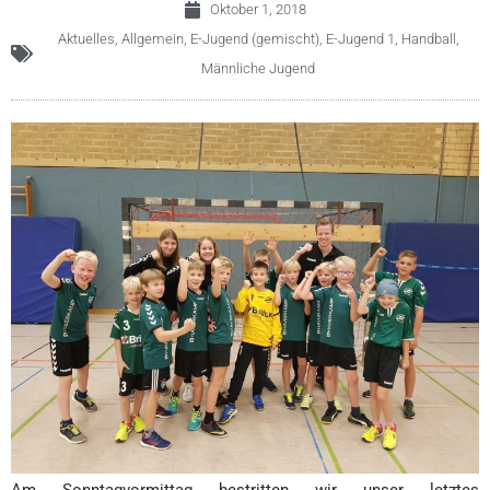
Oktober 1, 2018
1. Herren
Aktuelles
,
Allgemein
,
E-Jugend (gemischt)
,
E-Jugend 1
,
Handball
,
2. Herren
Männliche Jugend
3. Herren
Damen
1. Damen
2. Damen
3. Damen
4. Damen
Männliche Jugend
Männliche A/B-Jugend
Männliche C-Jugend
Männliche D-Jugend
Männliche D-Jugend 2​
Männliche E-Jugend
Weibliche Jugend
Weibliche E-Jugend