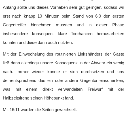
Minis
Anfang sollte uns dieses Vorhaben sehr gut gelingen, sodass wir
Minis & Super Minis
erst nach knapp 10 Minuten beim Stand von 6:0 den ersten
Abteilung
Gegentreffer hinnehmen mussten und in dieser Phase
Kindersport
insbesondere konsequent klare Torchancen herausarbeiten
SPO-MO I
konnten und diese dann auch nutzten.
SPO-MO II
SPO-MO III
Mit der Einwechslung des routinierten Linkshänders der Gäste
Fitness und Gesundheit
ließ dann allerdings unsere Konsequenz in der Abwehr ein wenig
Fit und Gesund 1
nach. Immer wieder konnte er sich durchsetzen und uns
Fit und Gesund 2
dementsprechend das ein oder andere Gegentor einschenken,
Fit und Gesund 3
Gesund älter werden
was mit einem direkt verwandelten Freiwurf mit der
Männer Ballsport
Halbzeitsirene seinen Höhepunkt fand.
Sponsoren
Mit 16:11 wurden die Seiten gewechselt.
Kontakt