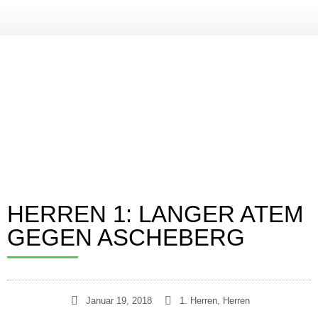
FITNESS UND GESUNDHEIT
Verein
Vorstand
Geschichte
Mitgliedschaft
Probetraining
Beitragsordnung
HERREN 1: LANGER ATEM
Mitglied werden!
Satzung
GEGEN ASCHEBERG
Sponsoren
#SPARTAinsights
Handball
Januar 19, 2018
1. Herren
,
Herren
SPARTA HEROES