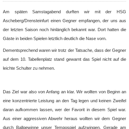
Herren
1. Herren
Am späten Samstagabend durften wir mit der HSG
2. Herren
Ascheberg/Drensteinfurt einen Gegner empfangen, der uns aus
3. Herren
der letzten Saison noch hinlänglich bekannt war. Dort hatten die
Damen
Gäste in beiden Spielen letztlich deutlich die Nase vorn.
1. Damen
2. Damen
Dementsprechend waren wir trotz der Tatsache, dass der Gegner
3. Damen
auf dem 10. Tabellenplatz stand gewarnt das Spiel nicht auf die
4. Damen
leichte Schulter zu nehmen.
Männliche Jugend
Männliche A/B-Jugend
Männliche C-Jugend
Das Ziel war also von Anfang an klar. Wir wollten von Beginn an
Männliche D-Jugend
eine konzentrierte Leistung an den Tag legen und keinen Zweifel
Männliche D-Jugend 2​
daran aufkommen lassen, wer der Favorit in diesem Spiel war.
Männliche E-Jugend
Weibliche Jugend
Aus einer aggressiven Abwehr heraus wollten wir dem Gegner
Weibliche E-Jugend
durch Ballgewinne unser Tempospiel aufzwingen. Gerade am