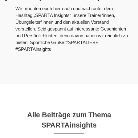
Herren
Wir möchten euch hier nach und nach unter dem
Hashtag „SPARTA Insights“ unsere Trainer*innen,
1. Herren
Übungsleiter*innen und den aktuellen Vorstand
2. Herren
vorstellen. Seid gespannt auf interessante Geschichten
3. Herren
und Persönlichkeiten, denn davon haben wir reichlich zu
Damen
bieten. Sportliche Grüße #SPARTALIEBE
1. Damen
#SPARTAinsights
2. Damen
3. Damen
4. Damen
Männliche Jugend
Männliche A/B-Jugend
Männliche C-Jugend
Männliche D-Jugend
Alle Beiträge zum Thema
Männliche D-Jugend 2​
Männliche E-Jugend
SPARTAinsights
Weibliche Jugend