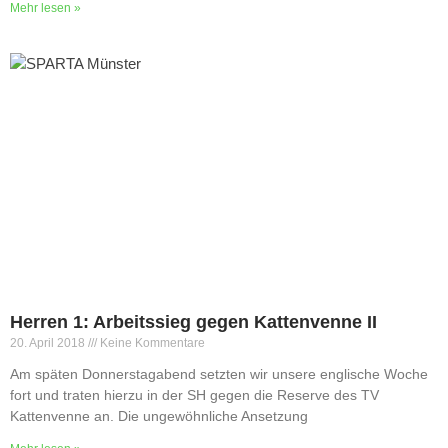
Mehr lesen »
Minis
Minis & Super Minis
Abteilung
Kindersport
SPO-MO I
SPO-MO II
SPO-MO III
Fitness und Gesundheit
Fit und Gesund 1
Fit und Gesund 2
Fit und Gesund 3
Herren 1: Arbeitssieg gegen Kattenvenne II
Gesund älter werden
20. April 2018
Keine Kommentare
Männer Ballsport
Am späten Donnerstagabend setzten wir unsere englische Woche
Sponsoren
fort und traten hierzu in der SH gegen die Reserve des TV
Kontakt
Kattenvenne an. Die ungewöhnliche Ansetzung