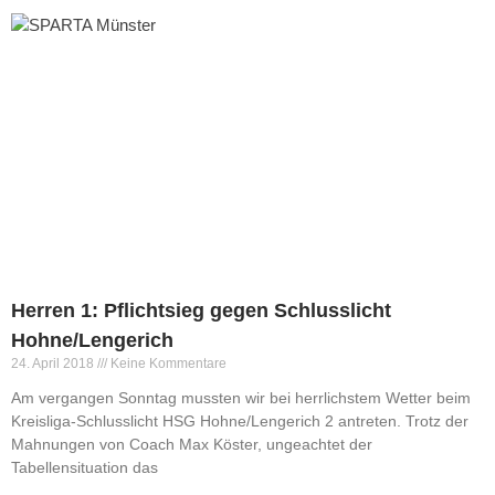
Herren
1. Herren
2. Herren
3. Herren
Damen
1. Damen
2. Damen
3. Damen
4. Damen
Männliche Jugend
Herren 1: Pflichtsieg gegen Schlusslicht
Männliche A/B-Jugend
Hohne/Lengerich
Männliche C-Jugend
24. April 2018
Keine Kommentare
Männliche D-Jugend
Am vergangen Sonntag mussten wir bei herrlichstem Wetter beim
Männliche D-Jugend 2​
Kreisliga-Schlusslicht HSG Hohne/Lengerich 2 antreten. Trotz der
Männliche E-Jugend
Mahnungen von Coach Max Köster, ungeachtet der
Weibliche Jugend
Tabellensituation das
Weibliche E-Jugend