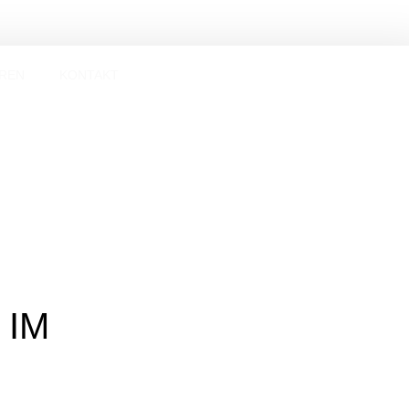
REN
KONTAKT
Verein
Vorstand
Geschichte
Mitgliedschaft
Probetraining
Beitragsordnung
Mitglied werden!
Satzung
Sponsoren
#SPARTAinsights
 IM
Handball
SPARTA HEROES
Herren