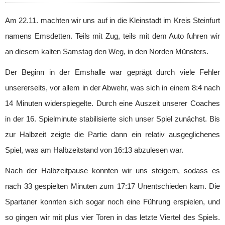
1. Herren
2. Herren
Am 22.11. machten wir uns auf in die Kleinstadt im Kreis Steinfurt
3. Herren
namens Emsdetten. Teils mit Zug, teils mit dem Auto fuhren wir
Damen
an diesem kalten Samstag den Weg, in den Norden Münsters.
1. Damen
2. Damen
Der Beginn in der Emshalle war geprägt durch viele Fehler
3. Damen
unsererseits, vor allem in der Abwehr, was sich in einem 8:4 nach
4. Damen
14 Minuten widerspiegelte. Durch eine Auszeit unserer Coaches
Männliche Jugend
in der 16. Spielminute stabilisierte sich unser Spiel zunächst. Bis
Männliche A/B-Jugend
zur Halbzeit zeigte die Partie dann ein relativ ausgeglichenes
Männliche C-Jugend
Spiel, was am Halbzeitstand von 16:13 abzulesen war.
Männliche D-Jugend
Männliche D-Jugend 2​
Nach der Halbzeitpause konnten wir uns steigern, sodass es
Männliche E-Jugend
nach 33 gespielten Minuten zum 17:17 Unentschieden kam. Die
Weibliche Jugend
Spartaner konnten sich sogar noch eine Führung erspielen, und
Weibliche E-Jugend
so gingen wir mit plus vier Toren in das letzte Viertel des Spiels.
Minis