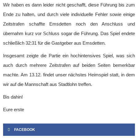
Minis & Super Minis
Wir haben es dann leider nicht geschafft, diese Führung bis zum
Abteilung
Ende zu halten, und durch viele individuelle Fehler sowie einige
Kindersport
Zeitstrafen schaffte Emsdetten noch den Anschluss und
SPO-MO I
übernahm kurz vor Schluss sogar die Führung. Das Spiel endete
SPO-MO II
schließlich 32:31 für die Gastgeber aus Emsdetten.
SPO-MO III
Fitness und Gesundheit
Insgesamt zeigte die Partie ein hochintensives Spiel, was sich
Fit und Gesund 1
auch durch mehrere Zeitstrafen auf beiden Seiten bemerkbar
Fit und Gesund 2
machte. Am 13.12. findet unser nächstes Heimspiel statt, in dem
Fit und Gesund 3
wir auf die Mannschaft aus Stadtlohn treffen.
Gesund älter werden
Männer Ballsport
Bis dahin!
Sponsoren
Eure erste
Kontakt
FACEBOOK