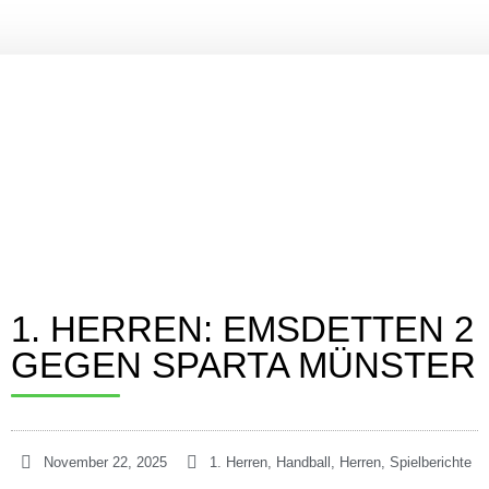
Verein
FITNESS UND GESUNDHEIT
Vorstand
Geschichte
Mitgliedschaft
Probetraining
Beitragsordnung
Mitglied werden!
1. HERREN: EMSDETTEN 2
Satzung
Sponsoren
GEGEN SPARTA MÜNSTER
#SPARTAinsights
Handball
SPARTA HEROES
November 22, 2025
1. Herren
,
Handball
,
Herren
,
Spielberichte
Herren