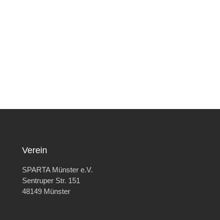
Verein
SPARTA Münster e.V.
Sentruper Str. 151
48149 Münster