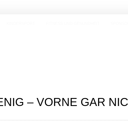
KINDERSPORT
FITNESS UND GESUNDHEIT
SPONSO
ENIG – VORNE GAR NI