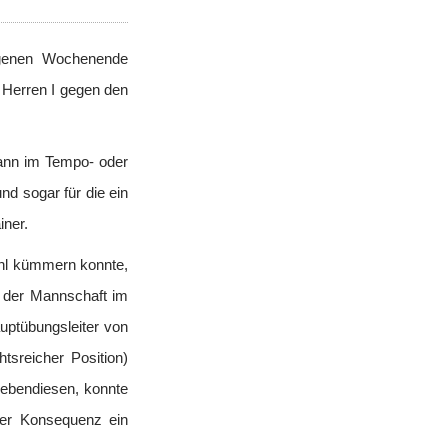
2. Herren
3. Herren
ngenen Wochenende
Damen
n Herren I gegen den
1. Damen
2. Damen
3. Damen
dann im Tempo- oder
4. Damen
d sogar für die ein
Männliche Jugend
iner.
Männliche A/B-Jugend
Männliche C-Jugend
ohl kümmern konnte,
Männliche D-Jugend
l der Mannschaft im
Männliche D-Jugend 2​
uptübungsleiter von
Männliche E-Jugend
tsreicher Position)
Weibliche Jugend
ebendiesen, konnte
Weibliche E-Jugend
kter Konsequenz ein
Minis
Minis & Super Minis