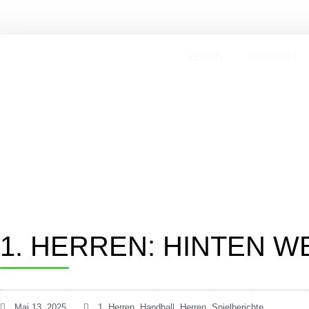
VEREIN
HANDBALL
1. HERREN: HINTEN W
Mai 13, 2025
1. Herren
,
Handball
,
Herren
,
Spielberichte