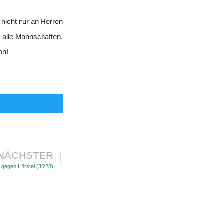
Abteilung
 nicht nur an Herren
Kindersport
n alle Mannschaften,
SPO-MO I
on!
SPO-MO II
SPO-MO III
Fitness und Gesundheit
Fit und Gesund 1
Fit und Gesund 2
Fit und Gesund 3
Gesund älter werden
Männer Ballsport
NÄCHSTER
Sponsoren
 gegen Hörstel (36:28)
Kontakt