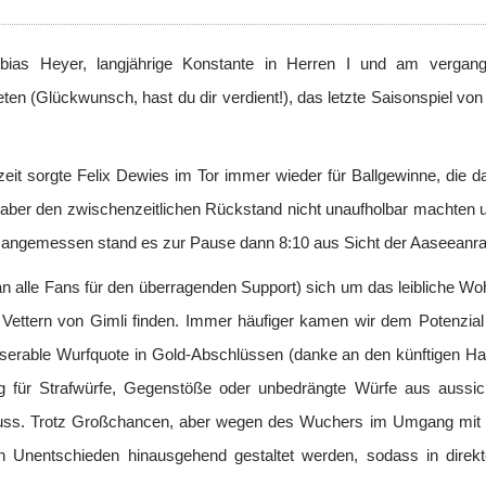
Tobias Heyer, langjährige Konstante in Herren I und am verga
eten (Glückwunsch, hast du dir verdient!), das letzte Saisonspiel vo
eit sorgte Felix Dewies im Tor immer wieder für Ballgewinne, die 
aber den zwischenzeitlichen Rückstand nicht unaufholbar machten un
 angemessen stand es zur Pause dann 8:10 aus Sicht der Aaseeanra
an alle Fans für den überragenden Support) sich um das leibliche W
 Vettern von Gimli finden. Immer häufiger kamen wir dem Potenzia
iserable Wurfquote in Gold-Abschlüssen (danke an den künftigen Ha
g für Strafwürfe, Gegenstöße oder unbedrängte Würfe aus aussich
muss. Trotz Großchancen, aber wegen des Wuchers im Umgang mit 
ein Unentschieden hinausgehend gestaltet werden, sodass in dire