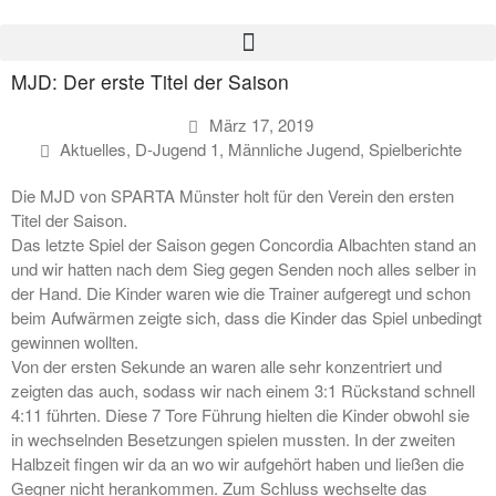
MJD: Der erste Titel der Saison
Verein
März 17, 2019
Vorstand
Aktuelles
,
D-Jugend 1
,
Männliche Jugend
,
Spielberichte
Geschichte
Mitgliedschaft
Die MJD von SPARTA Münster holt für den Verein den ersten
Probetraining
Titel der Saison.
Das letzte Spiel der Saison gegen Concordia Albachten stand an
Beitragsordnung
und wir hatten nach dem Sieg gegen Senden noch alles selber in
Mitglied werden!
der Hand. Die Kinder waren wie die Trainer aufgeregt und schon
Satzung
beim Aufwärmen zeigte sich, dass die Kinder das Spiel unbedingt
Sponsoren
gewinnen wollten.
#SPARTAinsights
Von der ersten Sekunde an waren alle sehr konzentriert und
zeigten das auch, sodass wir nach einem 3:1 Rückstand schnell
Handball
4:11 führten. Diese 7 Tore Führung hielten die Kinder obwohl sie
SPARTA HEROES
in wechselnden Besetzungen spielen mussten. In der zweiten
Herren
Halbzeit fingen wir da an wo wir aufgehört haben und ließen die
1. Herren
Gegner nicht herankommen. Zum Schluss wechselte das