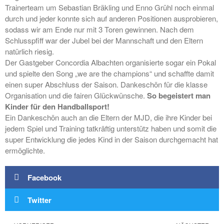
Trainerteam um Sebastian Bräkling und Enno Grühl noch einmal
2. Herren
durch und jeder konnte sich auf anderen Positionen ausprobieren,
3. Herren
sodass wir am Ende nur mit 3 Toren gewinnen. Nach dem
Damen
Schlusspfiff war der Jubel bei der Mannschaft und den Eltern
1. Damen
natürlich riesig.
2. Damen
Der Gastgeber Concordia Albachten organisierte sogar ein Pokal
und spielte den Song „we are the champions“ und schaffte damit
3. Damen
einen super Abschluss der Saison. Dankeschön für die klasse
4. Damen
Organisation und die fairen Glückwünsche.
So begeistert man
Männliche Jugend
Kinder für den Handballsport!
Männliche A/B-Jugend
Ein Dankeschön auch an die Eltern der MJD, die ihre Kinder bei
Männliche C-Jugend
jedem Spiel und Training tatkräftig unterstütz haben und somit die
super Entwicklung die jedes Kind in der Saison durchgemacht hat
Männliche D-Jugend
ermöglichte.
Männliche D-Jugend 2​
Männliche E-Jugend
Facebook
Weibliche Jugend
Weibliche E-Jugend
Twitter
Minis
Minis & Super Minis