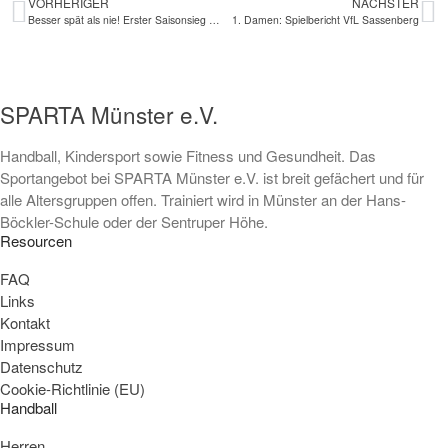
VORHERIGER
NÄCHSTER
Abteilung
Besser spät als nie! Erster Saisonsieg bei Spartas Ersten Damen
1. Damen: Spielbericht VfL Sassenberg
Kindersport
SPO-MO I
SPO-MO II
SPARTA Münster e.V.
SPO-MO III
Handball, Kindersport sowie Fitness und Gesundheit. Das
Fitness und Gesundheit
Sportangebot bei SPARTA Münster e.V. ist breit gefächert und für
Fit und Gesund 1
alle Altersgruppen offen. Trainiert wird in Münster an der Hans-
Fit und Gesund 2
Böckler-Schule oder der Sentruper Höhe.
Fit und Gesund 3
Resourcen
Gesund älter werden
FAQ
Männer Ballsport
Links
Sponsoren
Kontakt
Impressum
Kontakt
Datenschutz
Cookie-Richtlinie (EU)
Handball
Herren