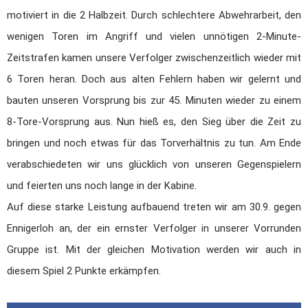
Minis & Super Minis
motiviert in die 2 Halbzeit. Durch schlechtere Abwehrarbeit, den
Abteilung
wenigen Toren im Angriff und vielen unnötigen 2-Minute-
Kindersport
Zeitstrafen kamen unsere Verfolger zwischenzeitlich wieder mit
SPO-MO I
6 Toren heran. Doch aus alten Fehlern haben wir gelernt und
SPO-MO II
bauten unseren Vorsprung bis zur 45. Minuten wieder zu einem
SPO-MO III
8-Tore-Vorsprung aus. Nun hieß es, den Sieg über die Zeit zu
Fitness und Gesundheit
Fit und Gesund 1
bringen und noch etwas für das Torverhältnis zu tun. Am Ende
Fit und Gesund 2
verabschiedeten wir uns glücklich von unseren Gegenspielern
Fit und Gesund 3
und feierten uns noch lange in der Kabine.
Gesund älter werden
Auf diese starke Leistung aufbauend treten wir am 30.9. gegen
Männer Ballsport
Ennigerloh an, der ein ernster Verfolger in unserer Vorrunden
Sponsoren
Gruppe ist. Mit der gleichen Motivation werden wir auch in
Kontakt
diesem Spiel 2 Punkte erkämpfen.