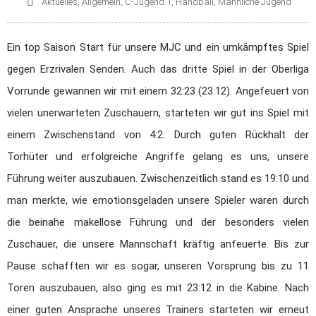
Aktuelles
,
Allgemein
,
C-Jugend 1
,
Handball
,
Männliche Jugend
1. Herren
2. Herren
3. Herren
Ein top Saison Start für unsere MJC und ein umkämpftes Spiel
Damen
gegen Erzrivalen Senden. Auch das dritte Spiel in der Oberliga
1. Damen
Vorrunde gewannen wir mit einem 32:23 (23:12). Angefeuert von
2. Damen
vielen unerwarteten Zuschauern, starteten wir gut ins Spiel mit
3. Damen
einem Zwischenstand von 4:2. Durch guten Rückhalt der
4. Damen
Torhüter und erfolgreiche Angriffe gelang es uns, unsere
Männliche Jugend
Männliche A/B-Jugend
Führung weiter auszubauen. Zwischenzeitlich stand es 19:10 und
Männliche C-Jugend
man merkte, wie emotionsgeladen unsere Spieler waren durch
Männliche D-Jugend
die beinahe makellose Führung und der besonders vielen
Männliche D-Jugend 2​
Zuschauer, die unsere Mannschaft kräftig anfeuerte. Bis zur
Männliche E-Jugend
Pause schafften wir es sogar, unseren Vorsprung bis zu 11
Weibliche Jugend
Toren auszubauen, also ging es mit 23:12 in die Kabine. Nach
Weibliche E-Jugend
Minis
einer guten Ansprache unseres Trainers starteten wir erneut